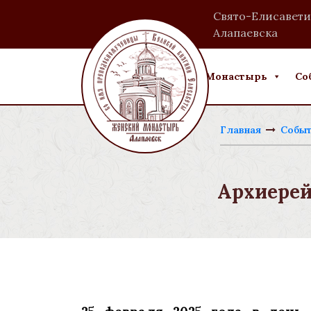
Свято-Елисавети
Алапаевска
Монастырь
Со
Главная
Событ
Архиерей