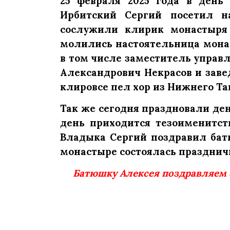
25 февраля 2025 года в день
Ирбитский Сергий посетил 
сослужили клирик монастыря 
молились настоятельница монас
в том числе заместитель упра
Александрович Некрасов и заве
клировсе пел хор из Нижнего Та
Так же сегодня праздновали ден
день приходится тезоименитст
Владыка Сергий поздравил бат
монастыре состоялась праздничн
Батюшку Алексея поздравляем 