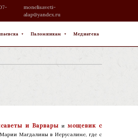
07-
monelisaveti-
alap@yandex.ru
паевска
Паломникам
Медиатека
исаветы и Варвары
мощевик с
и
 Марии Магдалины в Иерусалиме, где с