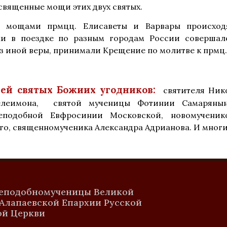
 священные мощи этих двух святых.
 мощами прмцц. Елисаветы и Варвары происходя
ни в поездке по разным городам России совершал
 иной веры, принимали Крещение по молитве к прмц.
ей святых Божиих угодников:
святителя Нико
телеимона, святой мученицы Фотинии Самаряны
еподобной Евфросинии Московской, новомученик
, священномученика Александра Адрианова. И многих
реподобномученицы Великой
 Алапаевской Епархии Русской
ой Церкви