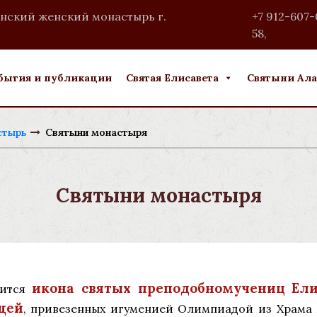
нский женский монастырь г.
+7 912-607-
58
,
бытия и публикации
Святая Елисавета
Святыни Ала
стырь
Святыни монастыря
Святыни монастыря
икона святых преподобномучениц Ел
дится
щей
, привезенных игуменией Олимпиадой из Храма