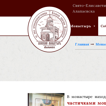
Свято-Елисавети
Алапаевска
Монастырь
Со
Главная
Мона
В монастыре нахо
частичками мо