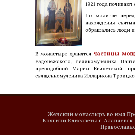
1921 года почивают
По молитве перед
нахождения святы
обращались люди из
частицы мощ
В монастыре хранятся
Радонежского, великомученика Пан
преподобной Марии Египетской, пр
священномученика Иллариона Троицкого
Женский монастырь во имя П
Княгини Елисаветы г. Алапаевск
Православн