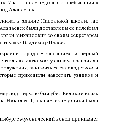
на Урал. После недолгого пребывания в
род Алапаевск.
енина, в здание Напольной школы, где
 Алапаевск были доставлены ее келейная
 Сергей Михайлович со своим секретарем
, и князь Владимир Палей.
окраине города – «на поле», и первый
сительно мягкими: узникам позволяли
гослужения, заниматься садоводством и
оторые приходили навестить узников и
 лесу под Пермью был убит Великий князь
а Николая II, алапаевские узники были
теринбурге мученический венец принимает