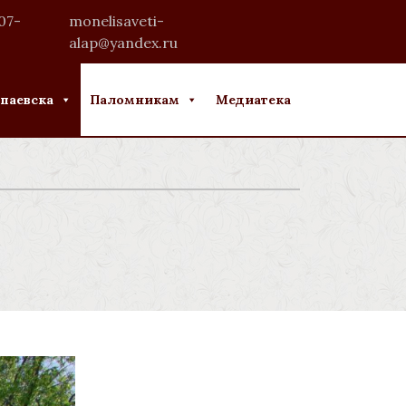
07-
monelisaveti-
alap@yandex.ru
паевска
Паломникам
Медиатека