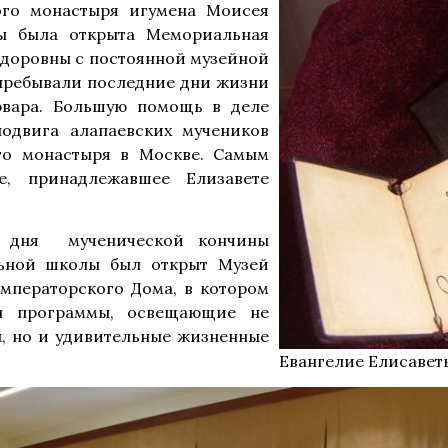
ого монастыря игумена Моисея
ы была открыта Мемориальная
едоровны с постоянной музейной
 пребывали последние дни жизни
рвара. Большую помощь в деле
подвига алапаевских мучеников
о монастыря в Москве. Самым
е, принадлежавшее Елизавете
о дня мученической кончины
льной школы был открыт Музей
мператорского Дома, в котором
ны программы, освещающие не
, но и удивительные жизненные
Евангелие Елисаве