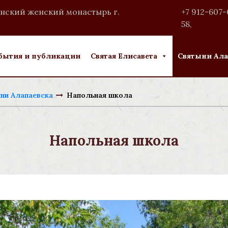
нский женский монастырь г.
+7 912-607-
58
,
бытия и публикации
Святая Елисавета
Святыни Ала
ни Алапаевска
Напольная школа
Напольная школа