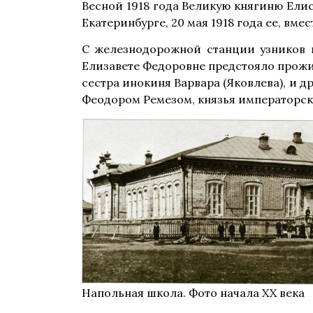
Весной 1918 года Великую княгиню Ели
Екатеринбурге, 20 мая 1918 года ее, вм
С железнодорожной станции узников в
Елизавете Федоровне предстояло прожит
сестра инокиня Варвара (Яковлева), и 
Феодором Ремезом, князья императорск
Напольная школа. Фото начала XX века