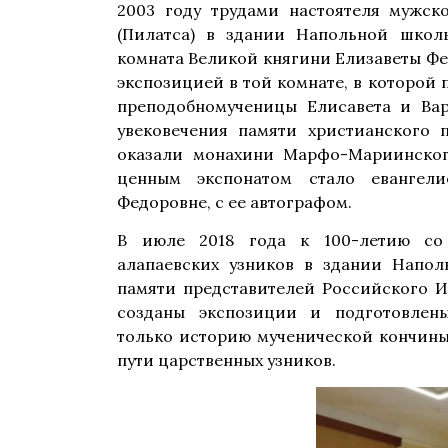
2003 году трудами настоятеля мужск
(Пилатса) в здании Напольной школ
комната Великой княгини Елизаветы Ф
экспозицией в той комнате, в которой
преподобномученицы Елисавета и Ва
увековечения памяти христианского 
оказали монахини Марфо-Мариинског
ценным экспонатом стало евангели
Федоровне, с ее автографом.
В июле 2018 года к 100-летию с
алапаевских узников в здании Напо
памяти представителей Российского И
созданы экспозиции и подготовле
только историю мученической кончины
пути царственных узников.