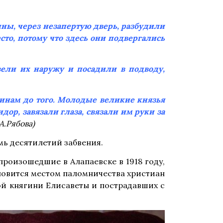
ны, через незапертую дверь, разбудили
сто, потому что здесь они подвергались
вели их наружу и посадили в подводу,
инам до того. Молодые великие князья
ор, завязали глаза, связали им руки за
А.Рябова)
ь десятилетий забвения.
произошедшие в Алапаевске в 1918 году,
ановится местом паломничества христиан
ой княгини Елисаветы и пострадавших с