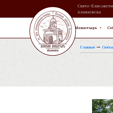
Свято-Елисавети
Алапаевска
Монастырь
Со
Главная
Святы