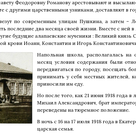
савету Феодоровну Романову арестовывают и высылаю 
есте с другими царственными узниками, доставляют в го
езут по современным улицам Пушкина, а затем – Л
ь последние два месяца своей жизни. Вместе с ней в
другие будущие алапаевские мученики : Великий князь
ой крови Иоанн, Константин и Игорь Константиновичи
Напольная школа, располагалась на 
месяц условия содержания были отно
передвигаться по городу, посещать бо
принимать у себя местных жителей, к
приносили им еду.
Но после того, как 21 июня 1918 года в
Михаил Александрович, брат император
переведены на тюремное положение.
В ночь с 16 на 17 июля 1918 года в Ека
царская семья.