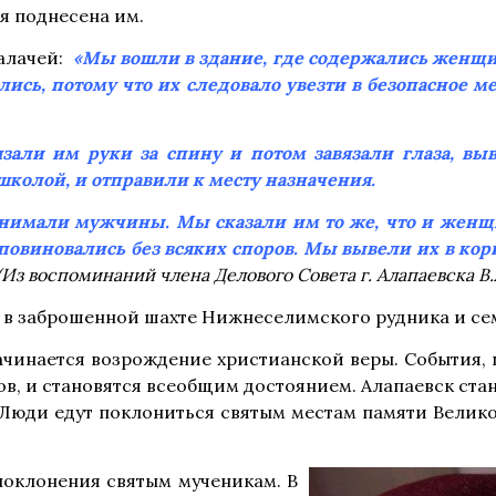
я поднесена им.
палачей:
«Мы вошли в здание, где содержались женщи
лись, потому что их следовало увезти в безопасное ме
зали им руки за спину и потом завязали глаза, вы
школой, и отправили к месту назначения.
анимали мужчины. Мы сказали им то же, что и женщ
овиновались без всяких споров. Мы вывели их в корид
(Из воспоминаний члена Делового Совета г. Алапаевска В.
 в заброшенной шахте Нижнеселимского рудника и сем
ачинается возрождение христианской веры. События, 
ов, и становятся всеобщим достоянием. Алапаевск ст
а. Люди едут поклониться святым местам памяти Велик
поклонения святым мученикам. В