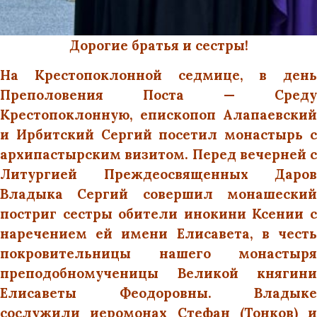
Дорогие братья и сестры!
На Крестопоклонной седмице, в день
Преполовения Поста — Среду
Крестопоклонную, епископоп Алапаевский
и Ирбитский Сергий посетил монастырь с
архипастырским визитом. Перед вечерней с
Литургией Преждеосвященных Даров
Владыка Сергий совершил монашеский
постриг сестры обители инокини Ксении с
наречением ей имени Елисавета, в честь
покровительницы нашего монастыря
преподобномученицы Великой княгини
Елисаветы Феодоровны. Владыке
сослужили иеромонах Стефан (Тонков) и