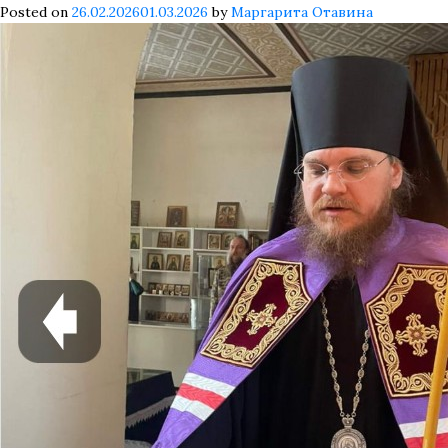
монашеский
Posted on
26.02.2026
01.03.2026
by
Маргарита Отавина
постриг
в
монастыре