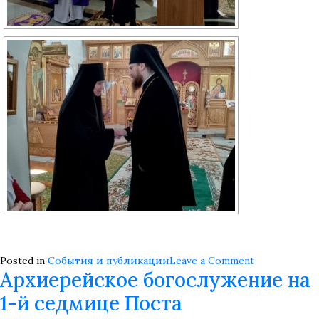
on
Posted in
События и публикации
Leave a Comment
Архиерейское богослужение на
Архиерейск
богослужен
1-й седмице Поста
и