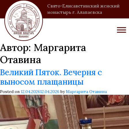
Свято-Елисаветинский женский
монастырь г. Алапаевска
Автор:
Маргарита
Отавина
Великий Пяток. Вечерня с
выносом плащаницы
Posted on
12.04.2026
12.04.2026
by
Маргарита Отавина