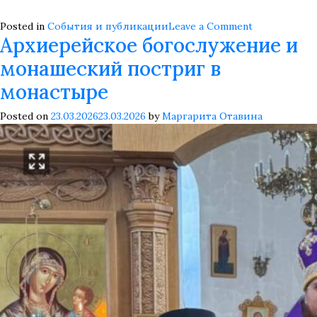
on
Posted in
События и публикации
Leave a Comment
Архиерейское богослужение и
Архиерейск
богослужен
монашеский постриг в
на
6
монастыре
седмице
Поста
Posted on
23.03.2026
23.03.2026
by
Маргарита Отавина