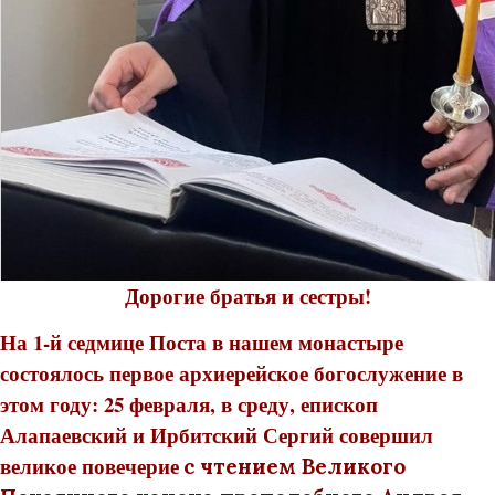
Дорогие братья и сестры!
На 1-й седмице Поста в нашем монастыре
состоялось первое архиерейское богослужение в
этом году: 25 февраля, в среду, епископ
Алапаевский и Ирбитский Сергий совершил
великое повечерие
с чтением Великого