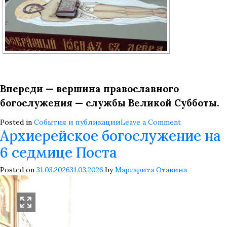
Впереди — вершина православного
богослужения — службы Великой Субботы.
on
Posted in
События и публикации
Leave a Comment
Архиерейское богослужение на
Великий
Пяток.
6 седмице Поста
Вечерня
с
Posted on
31.03.2026
31.03.2026
by
Маргарита Отавина
выносом
плащаницы